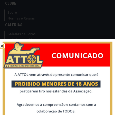
CLUBE
Sobre
Normas e Regras
GALERIAS
Galerias de Fotos
Galerias de Vídeo
ATLETAS
Declarações
Emitir Declaração
Validar Declaração
Filiação
Login
MODALIDADES
NRA
SILHUETA METÁLICA
Saque Rápido
Desafio do Aço