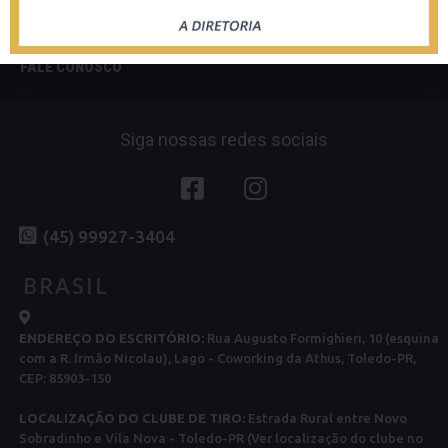
Tiro Rápido de Precisão
NOTÍCIAS
FALE CONOSCO
Siga nossas redes sociais
(45) 99927-3404
BRASIL
ENDEREÇO DO ESCRITÓRIO:
Rua Augusto Formighieri, 10 (esquina
com a R. Irmão Nicolau), Lago - Coworking da Athus, Toledo-PR,
CEP: 85903-150
LOCALIZAÇÃO DO CLUBE DE TIRO:
Estrada Rural entre Novo
Sobradinho e Vila Nova - Toledo-PR (Ver localização do clube no